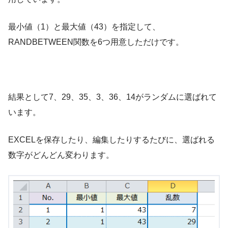
最小値（1）と最大値（43）を指定して、
RANDBETWEEN関数を6つ用意しただけです。
結果として7、29、35、3、36、14がランダムに選ばれて
います。
EXCELを保存したり、編集したりするたびに、選ばれる
数字がどんどん変わります。