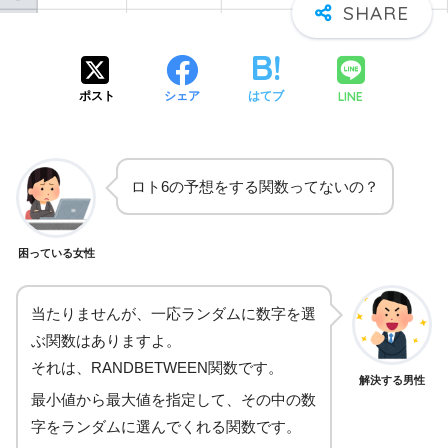
LINE
ポスト
シェア
はてブ
ロト6の予想をする関数ってないの？
困っている女性
当たりませんが、一応ランダムに数字を選
ぶ関数はありますよ。
それは、RANDBETWEEN関数です。
解決する男性
最小値から最大値を指定して、その中の数
字をランダムに選んでくれる関数です。