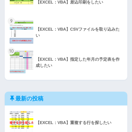
【EXCEL：VBA】差込印刷をしたい
9
【EXCEL：VBA】CSVファイルを取り込みた
い
10
【EXCEL：VBA】指定した年月の予定表を作
成したい
最新の投稿
【EXCEL：VBA】重複する行を探したい