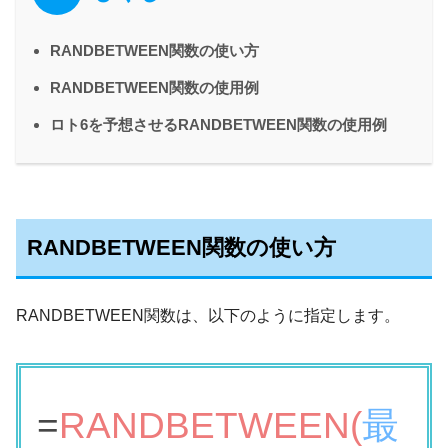
RANDBETWEEN関数の使い方
RANDBETWEEN関数の使用例
ロト6を予想させるRANDBETWEEN関数の使用例
RANDBETWEEN関数の使い方
RANDBETWEEN関数は、以下のように指定します。
=
RANDBETWEEN(
最