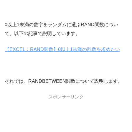
0以上1未満の数字をランダムに選ぶRAND関数につい
て、以下の記事で説明しています。
【EXCEL：RAND関数】0以上1未満の乱数を求めたい
それでは、RANDBETWEEN関数について説明します。
スポンサーリンク