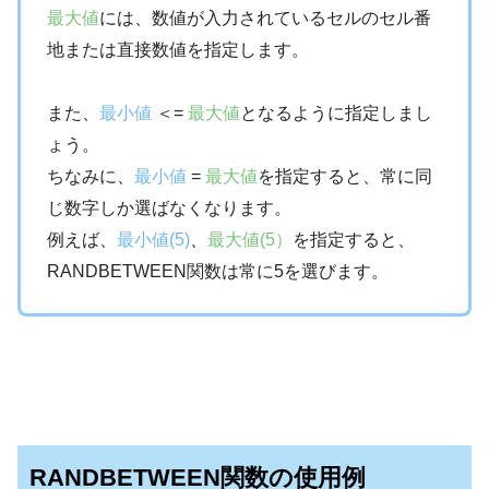
最大値
には、数値が入力されているセルのセル番
地または直接数値を指定します。
また、
最小値
＜=
最大値
となるように指定しまし
ょう。
ちなみに、
最小値
=
最大値
を指定すると、常に同
じ数字しか選ばなくなります。
例えば、
最小値(5)
、
最大値(5）
を指定すると、
RANDBETWEEN関数は常に5を選びます。
RANDBETWEEN関数の使用例