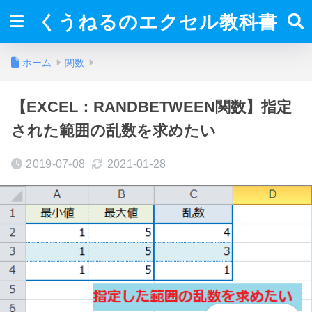
くうねるのエクセル教科書
ホーム
関数
【EXCEL：RANDBETWEEN関数】指定
された範囲の乱数を求めたい
2019-07-08
2021-01-28