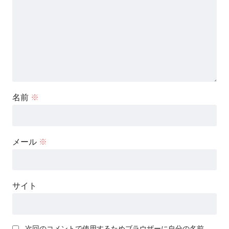
名前
※
メール
※
サイト
次回のコメントで使用するためブラウザーに自分の名前、