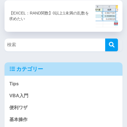
【EXCEL：RAND関数】0以上1未満の乱数を
求めたい
カテゴリー
Tips
VBA入門
便利ワザ
基本操作