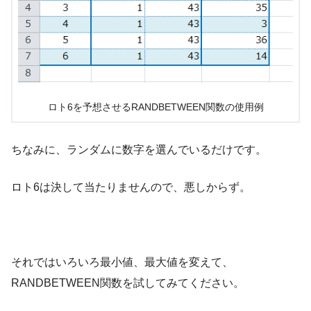
ロト6を予想させるRANDBETWEEN関数の使用例
ちなみに、ランダムに数字を選んでいるだけです。
ロト6は決して当たりませんので、悪しからず。
それではいろいろ最小値、最大値を変えて、
RANDBETWEEN関数を試してみてください。