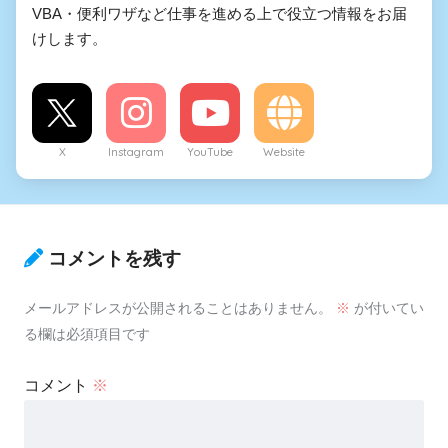
VBA・便利ワザなど仕事を進める上で役立つ情報をお届
けします。
X
Instagram
YouTube
Website
コメントを残す
メールアドレスが公開されることはありません。
※
が付いてい
る欄は必須項目です
コメント
※