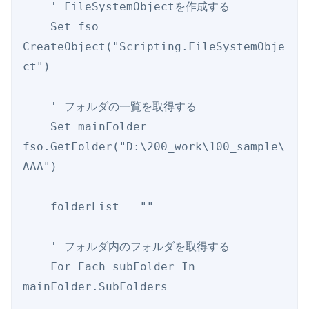
    ' FileSystemObjectを作成する

    Set fso = 
CreateObject("Scripting.FileSystemObje
ct")

    ' フォルダの一覧を取得する

    Set mainFolder = 
fso.GetFolder("D:\200_work\100_sample\
AAA")

    folderList = ""

    ' フォルダ内のフォルダを取得する

    For Each subFolder In 
mainFolder.SubFolders
