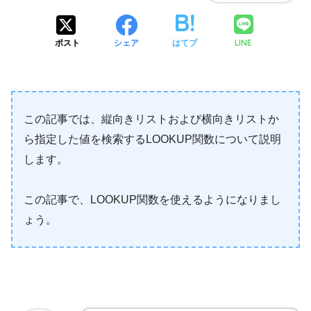
LINE
ポスト
シェア
はてブ
この記事では、縦向きリストおよび横向きリストか
ら指定した値を検索するLOOKUP関数について説明
します。
この記事で、LOOKUP関数を使えるようになりまし
ょう。