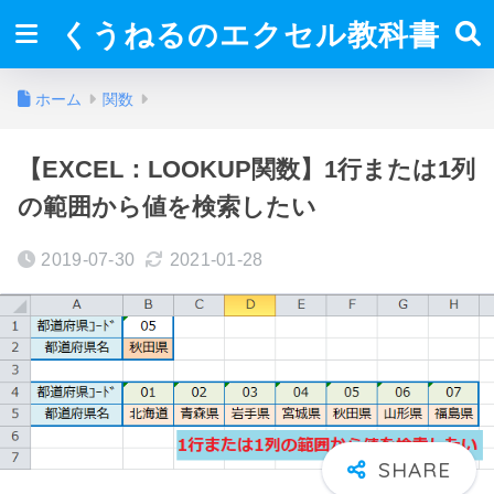
くうねるのエクセル教科書
ホーム
関数
【EXCEL：LOOKUP関数】1行または1列
の範囲から値を検索したい
2019-07-30
2021-01-28