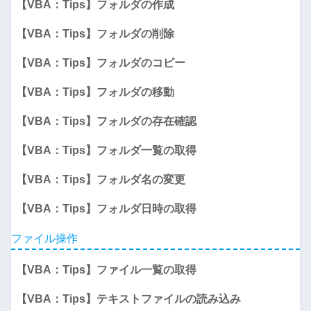
【VBA：Tips】フォルダの作成
【VBA：Tips】フォルダの削除
【VBA：Tips】フォルダのコピー
【VBA：Tips】フォルダの移動
【VBA：Tips】フォルダの存在確認
【VBA：Tips】フォルダ一覧の取得
【VBA：Tips】フォルダ名の変更
【VBA：Tips】フォルダ日時の取得
ファイル操作
【VBA：Tips】ファイル一覧の取得
【VBA：Tips】テキストファイルの読み込み