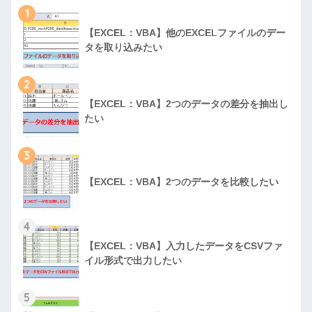
1
【EXCEL：VBA】他のEXCELファイルのデー
タを取り込みたい
2
【EXCEL：VBA】2つのデータの差分を抽出し
たい
3
【EXCEL：VBA】2つのデータを比較したい
4
【EXCEL：VBA】入力したデータをCSVファ
イル形式で出力したい
5