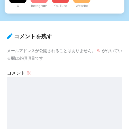
X
Instagram
YouTube
Website
コメントを残す
メールアドレスが公開されることはありません。
※
が付いてい
る欄は必須項目です
コメント
※