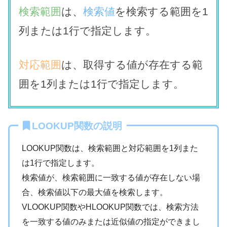
検索範囲
は、
検索値
を検索する範囲を1
列または1行で指定します。
対応範囲
は、取得する値が存在する範
囲を1列または1行で指定します。
LOOKUP関数の説明
LOOKUP関数は、検索範囲と対応範囲を1列また
は1行で指定します。
検索値が、検索範囲に一致する値が存在しない場
合、検索値以下の最大値を検索します。
VLOOKUP関数やHLOOKUP関数では、検索方法
を一致する値のみまたは近似値の指定ができまし