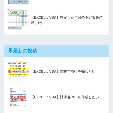
10
【EXCEL：VBA】指定した年月の予定表を作
成したい
最新の投稿
【EXCEL：VBA】重複する行を探したい
【EXCEL：VBA】請求書PDFを作成したい