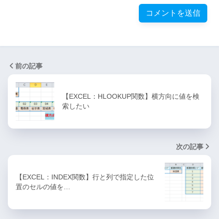
前の記事
【EXCEL：HLOOKUP関数】横方向に値を検
索したい
次の記事
【EXCEL：INDEX関数】行と列で指定した位
置のセルの値を…