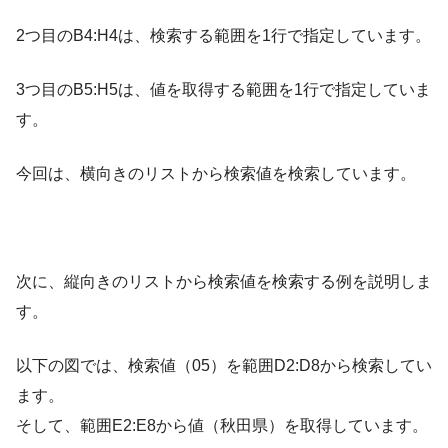
2つ目のB4:H4は、検索する範囲を1行で指定しています。
3つ目のB5:H5は、値を取得する範囲を1行で指定していま
す。
今回は、横向きのリストから検索値を検索しています。
次に、縦向きのリストから検索値を検索する例を説明しま
す。
以下の図では、検索値（05）を範囲D2:D8から検索してい
ます。
そして、範囲E2:E8から値（秋田県）を取得しています。