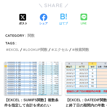
SHARE
LINE
ポスト
シェア
はてブ
CATEGORY :
関数
TAGS :
EXCEL
LOOKUP関数
エクセル
検索関数
【EXCEL：SUMIFS関数】複数条
【EXCEL：DATEDIF
件を指定して合計を求めたい
と終了日の期間内の年数