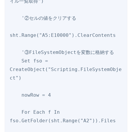
イル一覧取得")

    '②セルの値をクリアする

sht.Range("A5:E10000").ClearContents

    '③FileSystemObjectを変数に格納する

    Set fso = 
CreateObject("Scripting.FileSystemObje
ct")

    nowRow = 4

    For Each f In 
fso.GetFolder(sht.Range("A2")).Files
