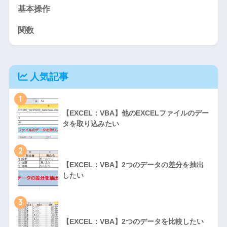
基本操作
関数
人気記事
1
【EXCEL：VBA】他のEXCELファイルのデー
タを取り込みたい
2
【EXCEL：VBA】2つのデータの差分を抽出
したい
3
【EXCEL：VBA】2つのデータを比較したい