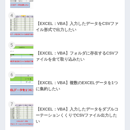
4
【EXCEL：VBA】入力したデータをCSVファ
イル形式で出力したい
5
【EXCEL：VBA】フォルダに存在するCSVフ
ァイルを全て取り込みたい
6
【EXCEL：VBA】複数のEXCELデータを1つ
に集約したい
7
【EXCEL：VBA】入力したデータをダブルコ
ーテーションくくりでCSVファイル出力した
い