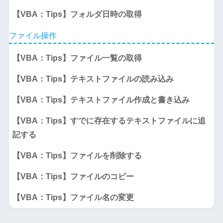
【VBA：Tips】フォルダ日時の取得
ファイル操作
【VBA：Tips】ファイル一覧の取得
【VBA：Tips】テキストファイルの読み込み
【VBA：Tips】テキストファイル作成と書き込み
【VBA：Tips】すでに存在するテキストファイルに追
記する
【VBA：Tips】ファイルを削除する
【VBA：Tips】ファイルのコピー
【VBA：Tips】ファイル名の変更